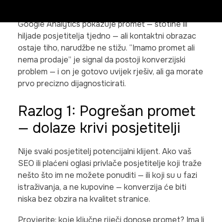
Postoji frustrirajuća situacija s kojom se susreće
mnogo vlasnika web stranica i web shopova:
Google Analytics pokazuje promet — stotine ili
hiljade posjetitelja tjedno — ali kontaktni obrazac
ostaje tiho, narudžbe ne stižu. “Imamo promet ali
nema prodaje” je signal da postoji konverzijski
problem — i on je gotovo uvijek rješiv, ali ga morate
prvo precizno dijagnosticirati.
Razlog 1: Pogrešan promet
— dolaze krivi posjetitelji
Nije svaki posjetitelj potencijalni klijent. Ako vaš
SEO ili plaćeni oglasi privlače posjetitelje koji traže
nešto što im ne možete ponuditi — ili koji su u fazi
istraživanja, a ne kupovine — konverzija će biti
niska bez obzira na kvalitet stranice.
Provjerite: koje ključne riječi donose promet? Ima li