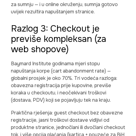
za sumnju — i u online okruženju, sumnja gotovo
uvijek rezultira napuštanjem stranice.
Razlog 3: Checkout je
previše kompleksan (za
web shopove)
Baymard Institute godinama mjeri stopu
napuštanja korpe (cart abandonment rate) —
globalni prosjek je oko 70%. Tri vodeća razloga:
obavezna registracija prije kupovine, previše
koraka u checkoutu, i neočekivani troškovi
(dostava, PDV) koji se pojavljuju tek na kraju.
Praktična rješenja: guest checkout bez obavezne
registracije, jasni troškovi dostave vidljivi od
produktne stranice, jednočlani ili dvočlani checkout
tok, i više opcija plaćanja (kartica + pouzeće za BiH