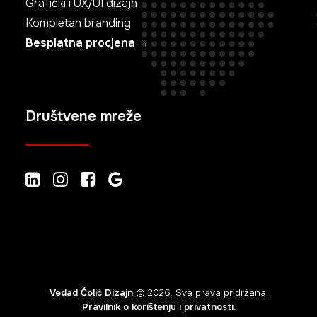
Grafički i UX/UI dizajn
Kompletan branding
Besplatna procjena →
Društvene mreže
Vedad Čolić Dizajn
© 2026. Sva prava pridržana.
Pravilnik o korištenju i privatnosti.