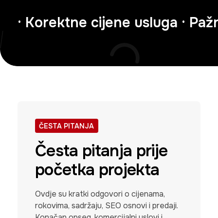
· Korektne cijene usluga · Pažn
ČESTA PITANJA
Česta pitanja prije
početka projekta
Ovdje su kratki odgovori o cijenama,
rokovima, sadržaju, SEO osnovi i predaji.
Konačan opseg, komercijalni uslovi i