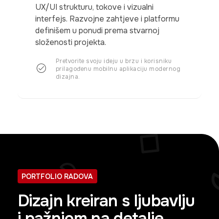
UX/UI strukturu, tokove i vizualni
interfejs. Razvojne zahtjeve i platformu
definišem u ponudi prema stvarnoj
složenosti projekta.
Pretvorite svoju ideju u brzu i korisniku
prilagođenu mobilnu aplikaciju modernog
dizajna.
PORTFOLIO RADOVA
Dizajn kreiran s ljubavlju
i pažnjom na detalje