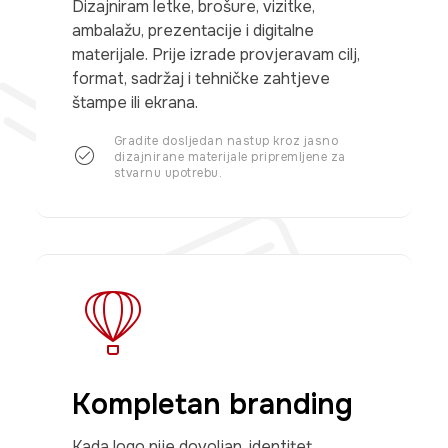
Dizajniram letke, brošure, vizitke,
ambalažu, prezentacije i digitalne
materijale. Prije izrade provjeravam cilj,
format, sadržaj i tehničke zahtjeve
štampe ili ekrana.
Gradite dosljedan nastup kroz jasno
dizajnirane materijale pripremljene za
stvarnu upotrebu.
Kompletan branding
Kada logo nije dovoljan, identitet