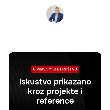
Naša web stranica sada izgleda profesionalno
i modernije nego ikad. Tim je razumio naše
potrebe i implementirao funkcionalnosti koje su
nam ključne za poslovanje. Uloženi trud se zaista
isplatio!
Nadan Duranović, Računovodstvena agencija Radius
U PRAVOM STE DRUŠTVU
Iskustvo prikazano
kroz projekte i
reference