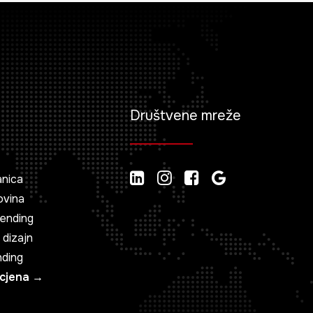
Društvene mreže
anica
ovina
rending
 dizajn
nding
ocjena →