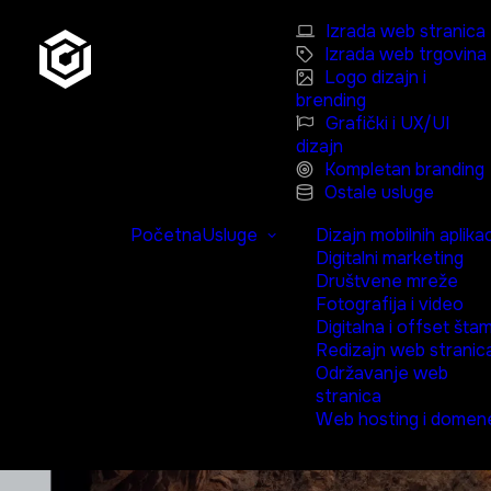
Izrada web stranica
Izrada web trgovina
Logo dizajn i
brending
Grafički i UX/UI
dizajn
Kompletan branding
Ostale usluge
Početna
Usluge
Dizajn mobilnih aplikac
Digitalni marketing
Društvene mreže
Fotografija i video
Digitalna i offset šta
Redizajn web stranic
Održavanje web
stranica
Web hosting i domen