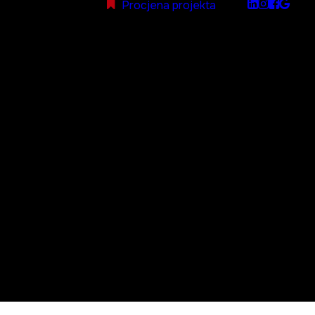
Procjena projekta
Amore Adriatic izrada
web stranice
Izrada web stranice za turistučku agenciju
Amore Adriatic.
Klijent
Amore Adriatic
Država
Crna Gora
Godina
2025.
Link
amoreadriatic.com
Share