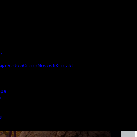
Radovi
Cijene
Novosti
Kontakt
ija
mpa
a
e