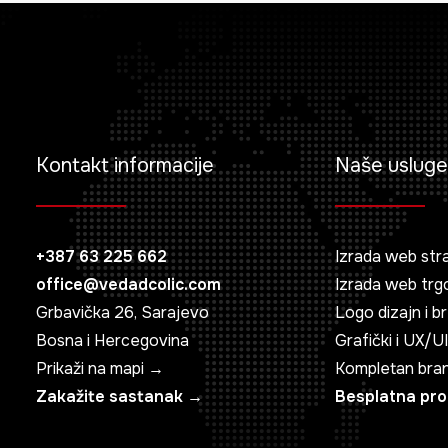
Kontakt informacije
Naše usluge
+387 63 225 662
Izrada web str
office@vedadcolic.com
Izrada web trg
Grbavička 26, Sarajevo
Logo dizajn i b
Bosna i Hercegovina
Grafički i UX/UI
Prikaži na mapi →
Kompletan bra
Zakažite sastanak →
Besplatna pr