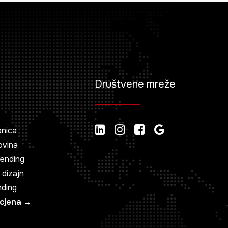
Društvene mreže
anica
ovina
rending
 dizajn
nding
ocjena →