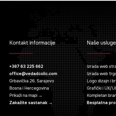
Kontakt informacije
Naše usluge
+387 63 225 662
Izrada web str
office@vedadcolic.com
Izrada web trg
Grbavička 26, Sarajevo
Logo dizajn i b
Bosna i Hercegovina
Grafički i UX/UI
Prikaži na mapi →
Kompletan bra
Zakažite sastanak →
Besplatna pr